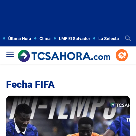
Última Hora
Clima
LMF El Salvador
La Selecta
Copa
Fecha FIFA