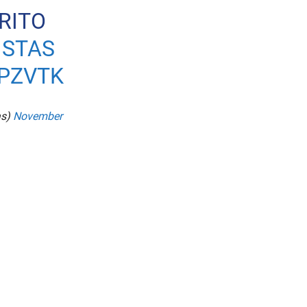
TRITO
ISTAS
PZVTK
as)
November