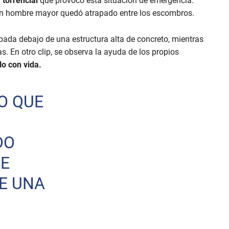
a torrencial
que provocó esta situación de emergencia.
 un hombre mayor quedó atrapado entre los escombros.
apada debajo de una estructura alta de concreto, mientras
s. En otro clip, se observa la ayuda de los propios
lo con vida.
O QUE
DO
UE
E UNA