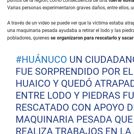
puntos de la región, como consecuencia de una
fuerte lluvi
Varias personas experimentaron graves daños, entre ellos,
A través de un video se puede ver que la víctima estaba atr
una maquinaria pesada ayudaba a retirar el lodo y las piedra
pobladores, quienes
se organizaron para rescatarlo y sacar
#HUÁNUCO
UN CIUDADAN
FUE SORPRENDIDO POR EL
HUAICO Y QUEDÓ ATRAPA
ENTRE LODO Y PIEDRAS F
RESCATADO CON APOYO D
MAQUINARIA PESADA QUE
REALIZA TRABAJOS EN LA