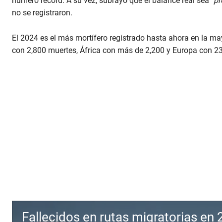
número récord. A su vez, subrayó que el balance real sea “
pr
no se registraron.
El 2024 es el más mortífero registrado hasta ahora en la ma
con 2,800 muertes, África con más de 2,200 y Europa con 2
Fallecidos en rutas migratorias en