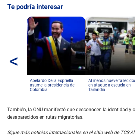
u
Te podría interesar
m
e
9
0
%
<
Abelardo De la Espriella
Al menos nueve fallecido
asume la presidencia de
en ataque a escuela en
Colombia
Tailandia
También, la ONU manifestó que desconocen la identidad y o
desaparecidos en rutas migratorias.
Sigue más noticias internacionales en el sitio web de TCS A