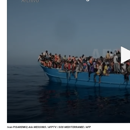
0
Ivan PISARENKO, Aris MESSINIS / AFPTV / SOS MEDITERRANEE / AFP
s