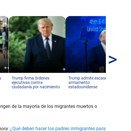
>
Es
diá
Ve
s
Trump firma órdenes
Trump admite escasez de
ejecutivas contra
armamento
ciudadanía por nacimiento
estadounidense
rigen de la mayoría de los migrantes muertos o
hora:
¿Qué deben hacer los padres inmigrantes para