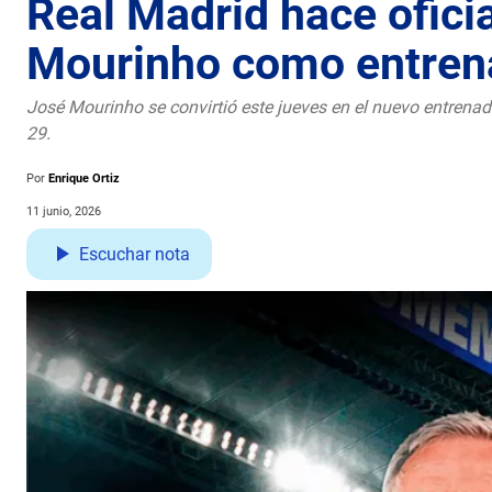
Real Madrid hace oficia
Mourinho como entren
José Mourinho se convirtió este jueves en el nuevo entrenad
29.
Por
Enrique Ortiz
11 junio, 2026
Escuchar nota