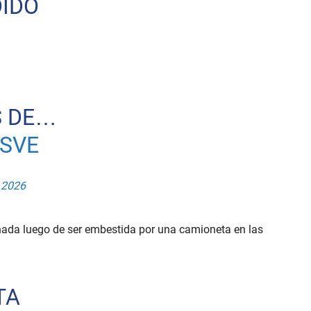
DIDO
S DE…
ISVE
, 2026
nada luego de ser embestida por una camioneta en las
TA