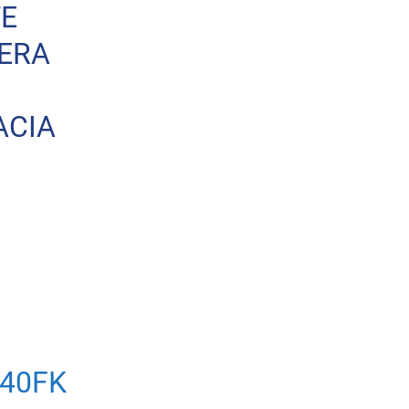
TE
TERA
ACIA
F40FK