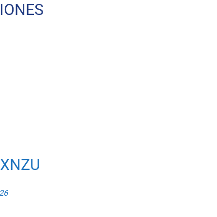
IONES
VXNZU
026