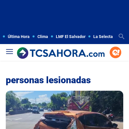
Última Hora
Clima
LMF El Salvador
La Selecta
Copa
personas lesionadas