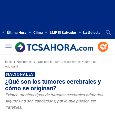
Última Hora
Clima
LMF El Salvador
La Selecta
Copa
Inicio
Nacionales
¿Qué son los tumores cerebrales y cómo se
originan?
NACIONALES
¿Qué son los tumores cerebrales y
cómo se originan?
Existen muchos tipos de tumores cerebrales primarios.
Algunos no son cancerosos, por lo que pueden ser
tratables.