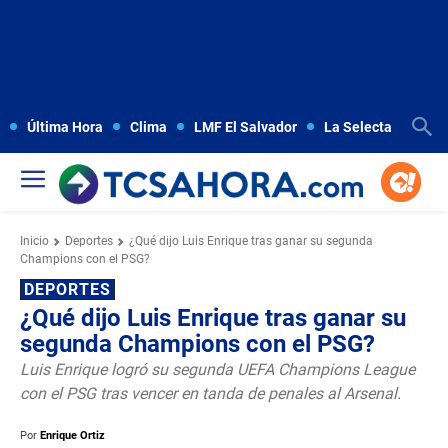
Última Hora
Clima
LMF El Salvador
La Selecta
Copa
Inicio
Deportes
¿Qué dijo Luis Enrique tras ganar su segunda
Champions con el PSG?
DEPORTES
¿Qué dijo Luis Enrique tras ganar su
segunda Champions con el PSG?
Luis Enrique logró su segunda UEFA Champions League
con el PSG tras vencer en tanda de penales al Arsenal.
Por
Enrique Ortiz