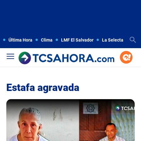
Última Hora
Clima
LMF El Salvador
La Selecta
Copa
Estafa agravada