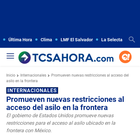
Última Hora
Clima
LMF El Salvador
La Selecta
Copa
Inicio
Internacionales
Promueven nuevas restricciones al acceso del
asilo en la frontera
INTERNACIONALES
Promueven nuevas restricciones al
acceso del asilo en la frontera
El gobierno de Estados Unidos promueve nuevas
restricciones para el acceso al asilo ubicado en la
frontera con México.