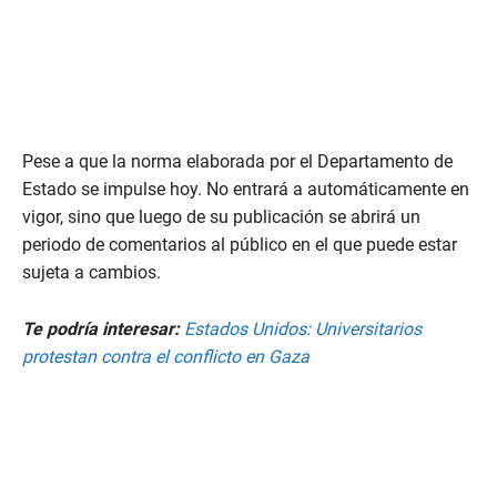
i
n
u
t
e
,
1
6
s
Pese a que la norma elaborada por el Departamento de
e
c
Estado se impulse hoy. No entrará a automáticamente en
o
vigor, sino que luego de su publicación se abrirá un
n
d
periodo de comentarios al público en el que puede estar
s
sujeta a cambios.
Te podría interesar:
Estados Unidos: Universitarios
protestan contra el conflicto en Gaza