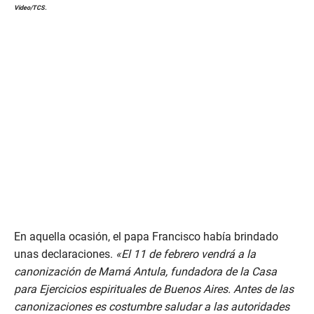
0
Video/TCS.
s
e
c
o
n
d
s
o
f
1
m
i
n
u
t
e
,
1
7
s
En aquella ocasión, el papa Francisco había brindado
e
c
unas declaraciones.
«El 11 de febrero vendrá a la
o
canonización de Mamá Antula, fundadora de la Casa
n
d
para Ejercicios espirituales de Buenos Aires. Antes de las
s
canonizaciones es costumbre saludar a las autoridades