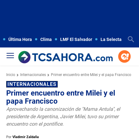
Última Hora
Clima
LMF El Salvador
La Selecta
Copa
Inicio
Internacionales
Primer encuentro entre Milei y el papa Francisco
INTERNACIONALES
Primer encuentro entre Milei y el
papa Francisco
Aprovechando la canonización de "Mama Antula", el
presidente de Argentina, Javier Milei, tuvo su primer
encuentro con el pontífice.
Por
Vladimir Zaldaña