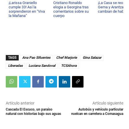
¡Larissa Graniello
Cristiano Ronaldo
¡La Casa se reorga
cumple 33! Así la
elogia a Georgina tras
Gema y Arantza
sorprendieron en “Viva
comentarios sobre su
cambian de habita
la Mañana”
cuerpo
TAGS
Ana Pao Sifuentes
Chef Marjorie
Gina Salazar
Liberadas
Luciana Sandoval
TCSAhora
Artículo anterior
Artículo siguiente
Cascada El Escuco, un paraíso
Autobús y vehículo particular
natural con historias bajo sus aguas
vuelcan en carretera a Comasagua