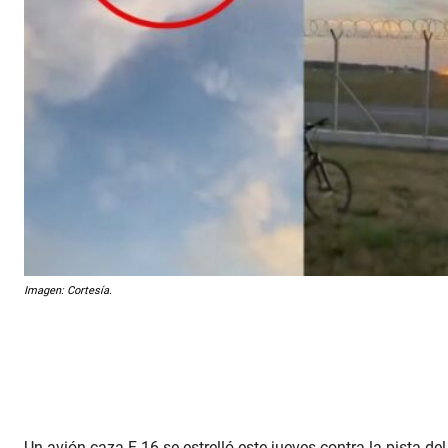
Imagen: Cortesía.
Un avión caza F-16 se estrelló este jueves contra la pista d