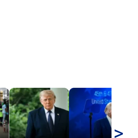
>
Es
diá