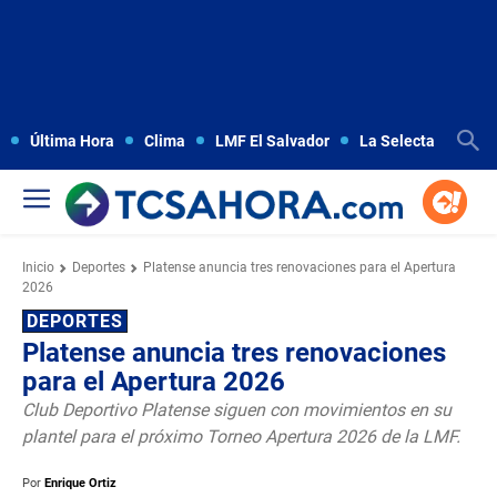
Última Hora
Clima
LMF El Salvador
La Selecta
Copa
Inicio
Deportes
Platense anuncia tres renovaciones para el Apertura
2026
DEPORTES
Platense anuncia tres renovaciones
para el Apertura 2026
Club Deportivo Platense siguen con movimientos en su
plantel para el próximo Torneo Apertura 2026 de la LMF.
Por
Enrique Ortiz