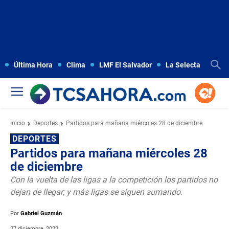
Última Hora
Clima
LMF El Salvador
La Selecta
Copa
Inicio
Deportes
Partidos para mañana miércoles 28 de diciembre
DEPORTES
Partidos para mañana miércoles 28
de diciembre
Con la vuelta de las ligas a la competición los partidos no
dejan de llegar; y más ligas se siguen sumando.
Por
Gabriel Guzmán
27 diciembre, 2022