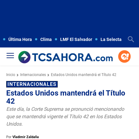
Última Hora
Clima
LMF El Salvador
La Selecta
Copa
Inicio
Internacionales
Estados Unidos mantendrá el Título 42
INTERNACIONALES
Estados Unidos mantendrá el Título
42
Este día, la Corte Suprema se pronunció mencionando
que se mantendrá vigente el Título 42 en los Estados
Unidos.
Por
Vladimir Zaldaña