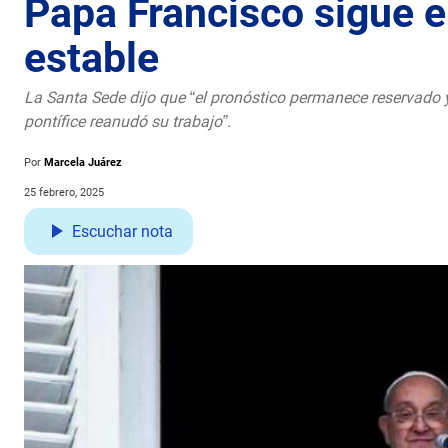
Papa Francisco sigue e
estable
La Santa Sede dijo que “el pronóstico permanece reservado y 
pontífice reanudó su trabajo”.
Por
Marcela Juárez
25 febrero, 2025
Escuchar nota