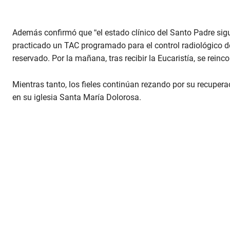
e
c
o
n
Además confirmó que “el estado clínico del Santo Padre sigue 
d
practicado un TAC programado para el control radiológico de
s
o
reservado. Por la mañana, tras recibir la Eucaristía, se reinco
f
5
6
Mientras tanto, los fieles continúan rezando por su recup
s
e
en su iglesia Santa María Dolorosa.
c
o
n
d
s
V
o
l
u
m
e
9
0
%