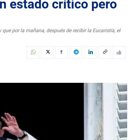
n estado crítico pero
que por la mañana, después de recibir la Eucaristía, el