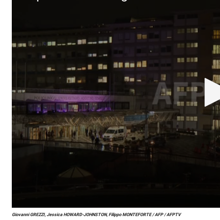
0
Giovanni GREZZI, Jessica HOWARD-JOHNSTON, Filippo MONTEFORTE / AFP / AFPTV
s