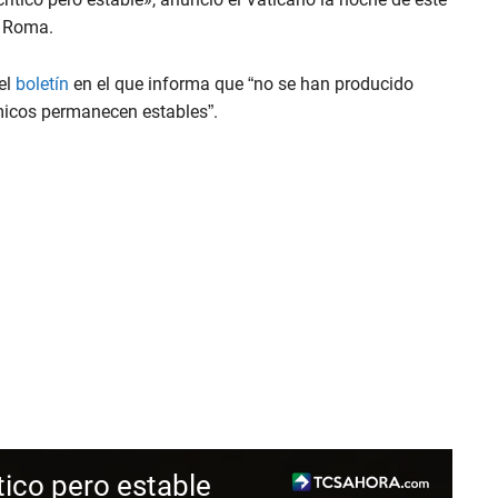
n Roma.
el
boletín
en el que informa que “no se han producido
micos permanecen estables”.
tico pero estable