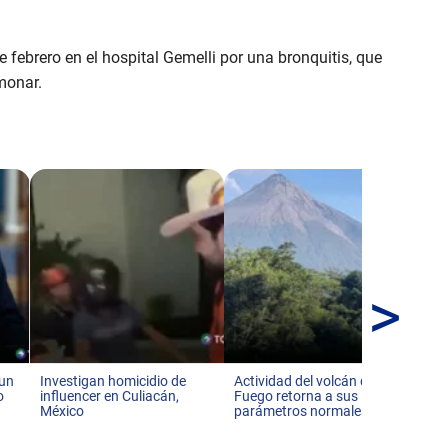
 febrero en el hospital Gemelli por una bronquitis, que
monar.
>
EE
po
de 
 un
Investigan homicidio de
Actividad del volcán de
o
influencer en Culiacán,
Fuego retorna a sus
México
parámetros normales