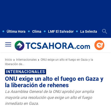
Última Hora
Clima
LMF El Salvador
La Selecta
Copa
Inicio
Internacionales
ONU exige un alto el fuego en Gaza y la
liberación de...
INTERNACIONALES
ONU exige un alto el fuego en Gaza y
la liberación de rehenes
La Asamblea General de la ONU aprobó por amplia
mayoría una resolución que exige un alto el fuego
inmediato en Gaza.