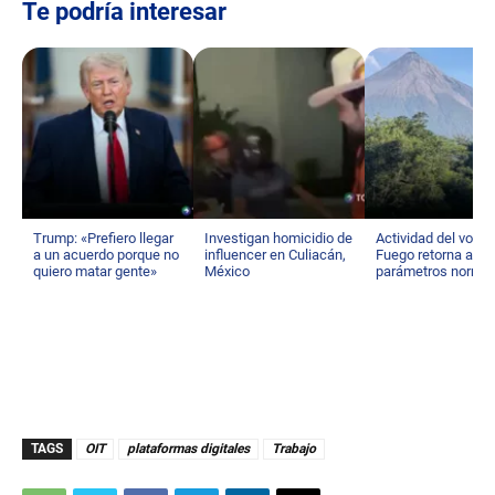
Te podría interesar
Trump: «Prefiero llegar
Investigan homicidio de
Actividad del volcá
a un acuerdo porque no
influencer en Culiacán,
Fuego retorna a su
quiero matar gente»
México
parámetros norma
TAGS
OIT
plataformas digitales
Trabajo