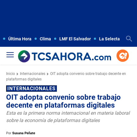
Última Hora
Clima
LMF El Salvador
La Selecta
Copa
Inicio
Internacionales
OIT adopta convenio sobre trabajo decente en
plataformas digitales
INTERNACIONALES
OIT adopta convenio sobre trabajo
decente en plataformas digitales
Esta es la primera norma internacional en materia laboral
sobre la economía de plataformas digitales
Por
Susana Peñate