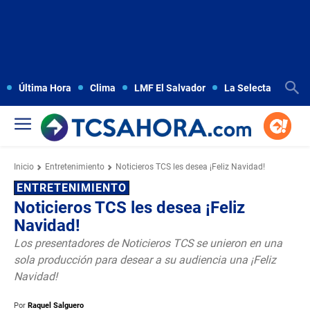
Última Hora
Clima
LMF El Salvador
La Selecta
Copa
Inicio
Entretenimiento
Noticieros TCS les desea ¡Feliz Navidad!
ENTRETENIMIENTO
Noticieros TCS les desea ¡Feliz
Navidad!
Los presentadores de Noticieros TCS se unieron en una
sola producción para desear a su audiencia una ¡Feliz
Navidad!
Por
Raquel Salguero