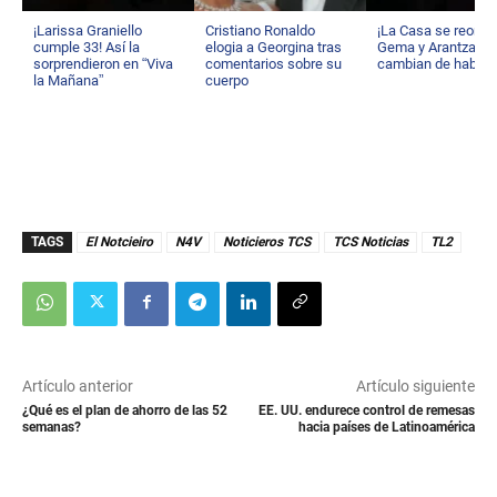
¡Larissa Graniello
Cristiano Ronaldo
¡La Casa se reorga
cumple 33! Así la
elogia a Georgina tras
Gema y Arantza
sorprendieron en “Viva
comentarios sobre su
cambian de habita
la Mañana”
cuerpo
TAGS
El Notcieiro
N4V
Noticieros TCS
TCS Noticias
TL2
Artículo anterior
Artículo siguiente
¿Qué es el plan de ahorro de las 52
EE. UU. endurece control de remesas
semanas?
hacia países de Latinoamérica