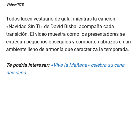
0
Video/TCS
s
e
c
Todos lucen vestuario de gala, mientras la canción
o
n
«Navidad Sin Ti» de David Bisbal acompaña cada
d
transición. El video muestra cómo los presentadores se
s
o
entregan pequeños obsequios y comparten abrazos en un
f
ambiente lleno de armonía que caracteriza la temporada.
4
1
s
e
Te podría interesar:
«Viva la Mañana» celebra su cena
c
navideña
o
n
d
s