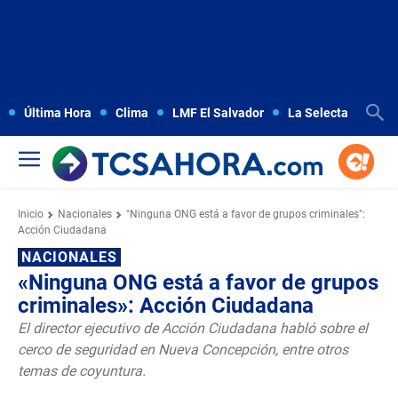
Última Hora
Clima
LMF El Salvador
La Selecta
Copa
Inicio
Nacionales
"Ninguna ONG está a favor de grupos criminales":
Acción Ciudadana
NACIONALES
«Ninguna ONG está a favor de grupos
criminales»: Acción Ciudadana
El director ejecutivo de Acción Ciudadana habló sobre el
cerco de seguridad en Nueva Concepción, entre otros
temas de coyuntura.