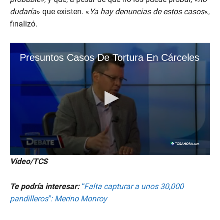
dudaría
» que existen. «
Ya hay denuncias de estos casos
«,
finalizó.
Video/TCS
Te podría interesar:
“Falta capturar a unos 30,000
pandilleros”: Merino Monroy