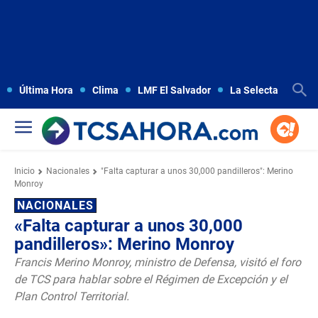
Última Hora
Clima
LMF El Salvador
La Selecta
Copa
Inicio
Nacionales
"Falta capturar a unos 30,000 pandilleros": Merino
Monroy
NACIONALES
«Falta capturar a unos 30,000
pandilleros»: Merino Monroy
Francis Merino Monroy, ministro de Defensa, visitó el foro
de TCS para hablar sobre el Régimen de Excepción y el
Plan Control Territorial.