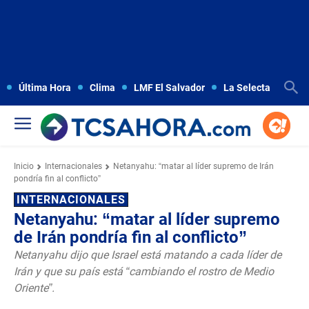
Última Hora
Clima
LMF El Salvador
La Selecta
Copa
Inicio
Internacionales
Netanyahu: “matar al líder supremo de Irán
pondría fin al conflicto”
INTERNACIONALES
Netanyahu: “matar al líder supremo
de Irán pondría fin al conflicto”
Netanyahu dijo que Israel está matando a cada líder de
Irán y que su país está “cambiando el rostro de Medio
Oriente”.