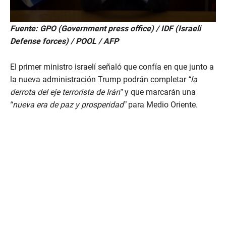
0
Fuente: GPO (Government press office) / IDF (Israeli
s
Defense forces) / POOL / AFP
e
c
o
n
El primer ministro israelí señaló que confía en que junto a
d
la nueva administración Trump podrán completar
“la
s
o
derrota del eje terrorista de Irán”
y que marcarán una
f
“nueva era de paz y prosperidad”
para Medio Oriente.
1
m
i
n
u
t
e
,
1
s
e
c
o
n
d