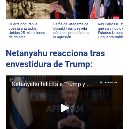
Guerra con Irán le
Selfie del atacante de
Rey Carlos III afir
cuesta a Estados
Donald Trump revela
que su vínculo con
Unidos 25 mil millones
cómo se preparó para
Estados Unidos es
de dólares
la agresión
«inquebrantable»
Netanyahu reacciona tras
envestidura de Trump:
Netanyahu felicita a Trump y dice que los "días más hermosos" están por llegar