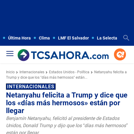
Última Hora
Clima
LMF El Salvador
La Selecta
Copa
Inicio
Internacionales
Estados Unidos - Política
Netanyahu felicita a
Trump y dice que los "días más hermosos" están...
INTERNACIONALES
Netanyahu felicita a Trump y dice que
los «días más hermosos» están por
llegar
Benjamín Netanyahu, felicitó al presidente de Estados
Unidos, Donald Trump y dijo que los “días más hermosos”
están por llegar.