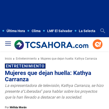
Última Hora
Clima
LMF El Salvador
La Selecta
Copa
Inicio
Entretenimiento
Mujeres que dejan huella: Kathya Carranza
ENTRETENIMIENTO
Mujeres que dejan huella: Kathya
Carranza
La expresentadora de televisión, Kathya Carranza, se hizo
presente a“Liberadas” para hablar sobre los proyectos
que la han llevado a destacar en la sociedad.
Por
Mélida Morán