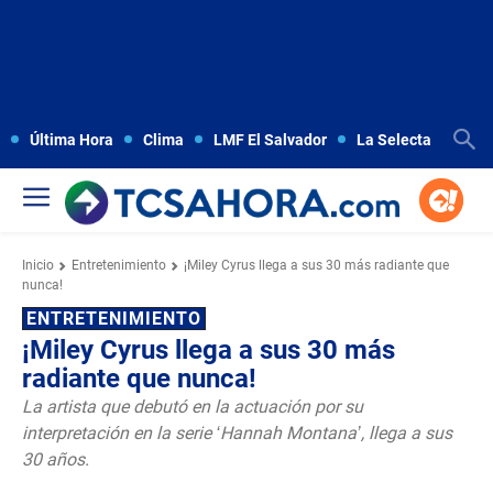
Última Hora
Clima
LMF El Salvador
La Selecta
Copa
Inicio
Entretenimiento
¡Miley Cyrus llega a sus 30 más radiante que
nunca!
ENTRETENIMIENTO
¡Miley Cyrus llega a sus 30 más
radiante que nunca!
La artista que debutó en la actuación por su
interpretación en la serie ‘Hannah Montana’, llega a sus
30 años.