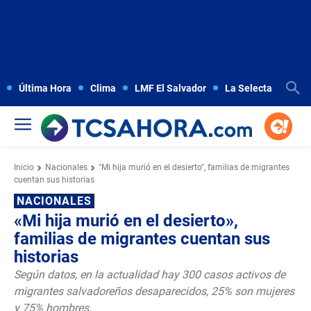
Última Hora
Clima
LMF El Salvador
La Selecta
Copa
Inicio
Nacionales
"Mi hija murió en el desierto", familias de migrantes
cuentan sus historias
NACIONALES
«Mi hija murió en el desierto»,
familias de migrantes cuentan sus
historias
Según datos, en la actualidad hay 300 casos activos de
migrantes salvadoreños desaparecidos, 25% son mujeres
y 75% hombres.