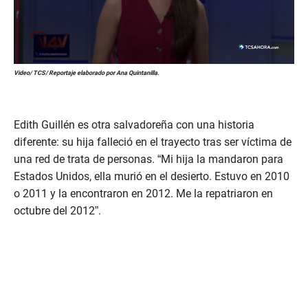
0
Video/ TCS/ Reportaje elaborado por Ana Quintanilla.
s
e
c
o
n
Edith Guillén es otra salvadoreña con una historia
d
diferente: su hija falleció en el trayecto tras ser víctima de
s
o
una red de trata de personas. “Mi hija la mandaron para
f
Estados Unidos, ella murió en el desierto. Estuvo en 2010
2
m
o 2011 y la encontraron en 2012. Me la repatriaron en
i
octubre del 2012”.
n
u
t
e
s
,
0