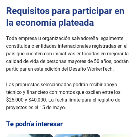
e
c
Requisitos para participar en
o
n
d
la economía plateada
s
o
f
Toda empresa u organización salvadoreña legalmente
2
m
constituida o entidades internacionales registradas en el
i
país que cuenten con iniciativas enfocadas en mejorar la
n
u
calidad de vida de personas mayores de 50 años, podrán
t
e
participar en esta edición del Desafío WorkerTech.
s
,
2
Las propuestas seleccionadas podrán recibir apoyo
0
técnico y financiero con montos que oscilan entre los
s
e
$25,000 y $40,000. La fecha límite para el registro de
c
proyectos es el 15 de mayo.
o
n
d
s
Te podría interesar