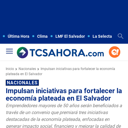
Última Hora
Clima
LMF El Salvador
La Selecta
Copa
Inicio
Nacionales
Impulsan iniciativas para fortalecer la economía
plateada en El Salvador
NACIONALES
Impulsan iniciativas para fortalecer la
economía plateada en El Salvador
Emprendedores mayores de 50 años serán beneficiados a
través de un convenio que premiará tres iniciativas
destacadas de la economía plateada, enfocadas en
generar impacto social, financiero y mejorar la calidad de