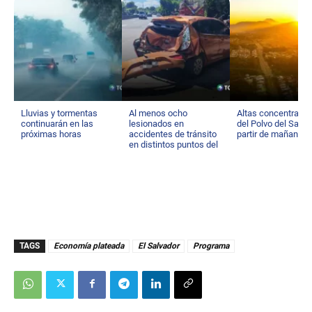
Lluvias y tormentas
Al menos ocho
Altas concentraci
continuarán en las
lesionados en
del Polvo del Sahar
próximas horas
accidentes de tránsito
partir de mañana
en distintos puntos del
país
TAGS
Economía plateada
El Salvador
Programa