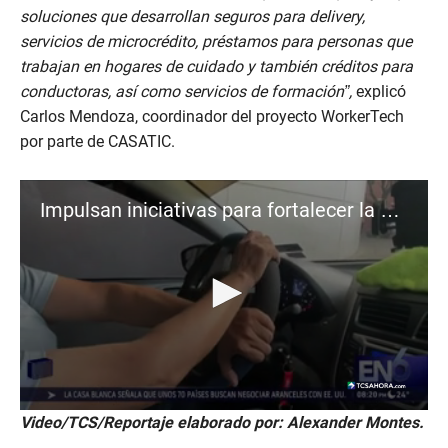
soluciones que desarrollan seguros para delivery,
servicios de microcrédito, préstamos para personas que
trabajan en hogares de cuidado y también créditos para
conductoras, así como servicios de formación”,
explicó
Carlos Mendoza, coordinador del proyecto WorkerTech
por parte de CASATIC.
Impulsan iniciativas para fortalecer la economía plateada en El Salvador
0
Video/TCS/Reportaje elaborado por: Alexander Montes.
s