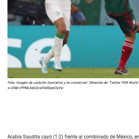
Foto: Imagen de carácter ilustrativo y no comercial/ Obtenido de: Twitter FIFA Wor
s=20&t=PPMLkkkQcxS9zlDyatOyVw
Arabia Saudita cayó (1-2) frente al combinado de México, e