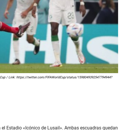
ld Cup / Link: https://twitter.com/FIFAWorldCup/status/1598049392547794944?
n el Estadio «Icónico de Lusail». Ambas escuadras quedan