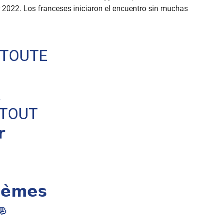
r 2022. Los franceses iniciaron el encuentro sin muchas
 TOUTE
A
 TOUT

̀𝗺𝗲𝘀
👊