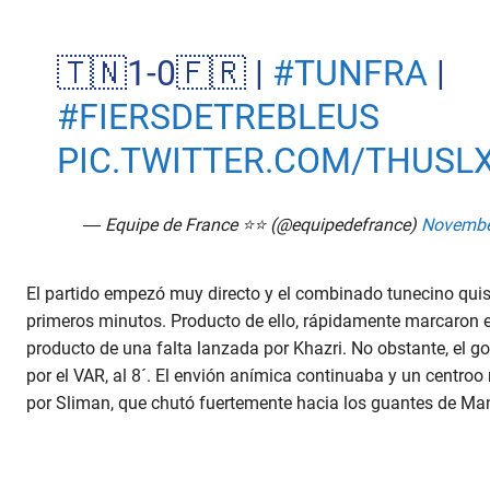
🇹🇳1-0🇫🇷 |
#TUNFRA
|
#FIERSDETREBLEUS
PIC.TWITTER.COM/THUSL
— Equipe de France ⭐⭐ (@equipedefrance)
Novembe
El partido empezó muy directo y el combinado tunecino qui
primeros minutos. Producto de ello, rápidamente marcaron el
producto de una falta lanzada por Khazri. No obstante, el g
por el VAR, al 8´. El envión anímica continuaba y un centroo
por Sliman, que chutó fuertemente hacia los guantes de Man