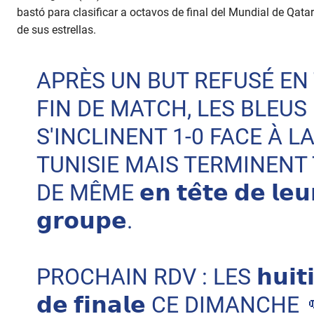
bastó para clasificar a octavos de final del Mundial de Qata
de sus estrellas.
APRÈS UN BUT REFUSÉ EN
FIN DE MATCH, LES BLEUS
S'INCLINENT 1-0 FACE À L
TUNISIE MAIS TERMINENT
DE MÊME 𝗲𝗻 𝘁𝗲̂𝘁𝗲 𝗱𝗲 𝗹𝗲𝘂
𝗴𝗿𝗼𝘂𝗽𝗲.
PROCHAIN RDV : LES 𝗵𝘂𝗶𝘁𝗶
𝗱𝗲 𝗳𝗶𝗻𝗮𝗹𝗲 CE DIMANCHE 