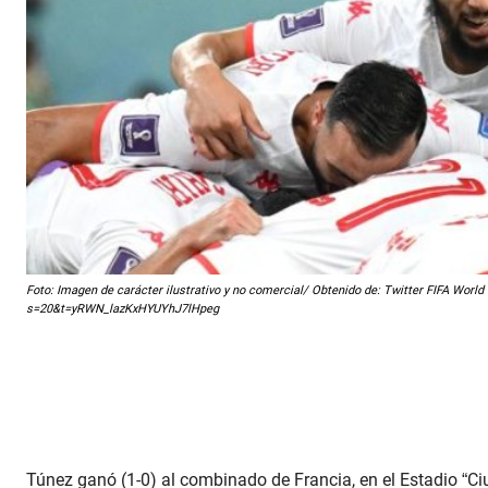
Foto: Imagen de carácter ilustrativo y no comercial/ Obtenido de: Twitter FIFA Wor
s=20&t=yRWN_lazKxHYUYhJ7lHpeg
Túnez ganó (1-0) al combinado de Francia, en el Estadio “Ciu