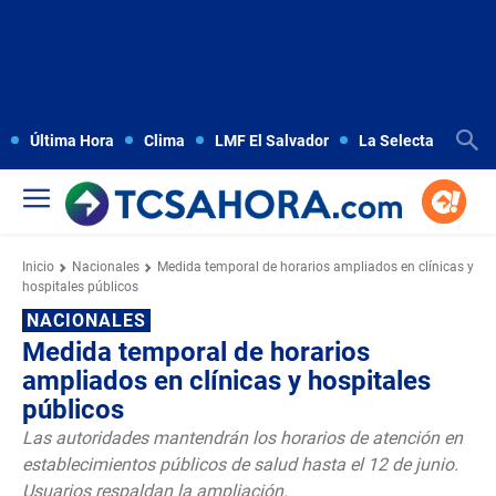
Última Hora
Clima
LMF El Salvador
La Selecta
Copa
Inicio
Nacionales
Medida temporal de horarios ampliados en clínicas y
hospitales públicos
NACIONALES
Medida temporal de horarios
ampliados en clínicas y hospitales
públicos
Las autoridades mantendrán los horarios de atención en
establecimientos públicos de salud hasta el 12 de junio.
Usuarios respaldan la ampliación.