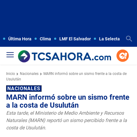
Última Hora
Clima
LMF El Salvador
La Selecta
Copa
Inicio
Nacionales
MARN informó sobre un sismo frente a la costa de
Usulután
NACIONALES
MARN informó sobre un sismo frente
a la costa de Usulután
Esta tarde, el Ministerio de Medio Ambiente y Recursos
Naturales (MARN) reportó un sismo percibido frente a la
costa de Usulután.