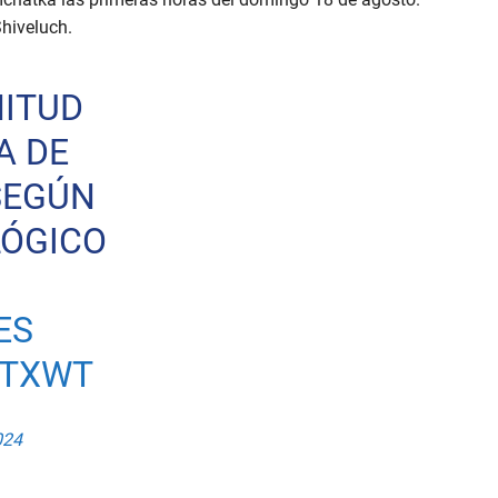
Shiveluch.
NITUD
A DE
 SEGÚN
LÓGICO
ES
VTXWT
024