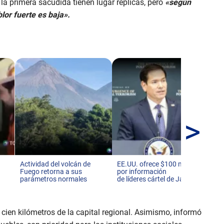
 la primera sacudida tienen lugar réplicas, pero
«según
blor fuerte es baja».
>
En 
de 
Es
Actividad del volcán de
EE.UU. ofrece $100 millones
Fuego retorna a sus
por información
parámetros normales
de líderes cártel de Jalisco
cien kilómetros de la capital regional. Asimismo, informó