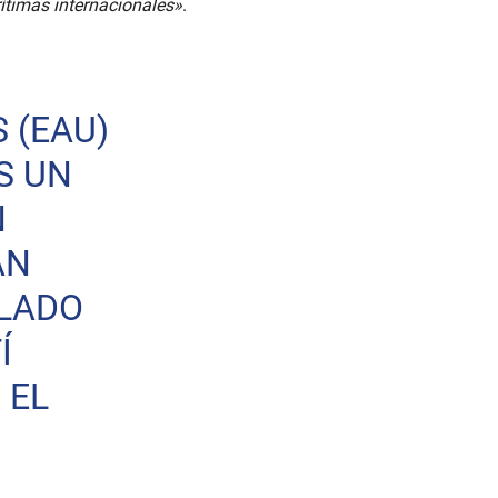
ítimas internacionales»
.
 (EAU)
S UN
N
ÁN
LADO
Í
 EL