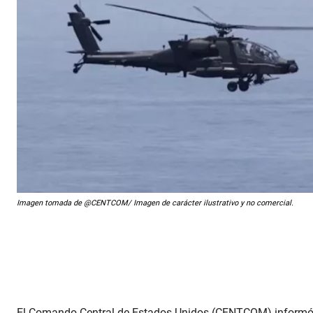
Imagen tomada de @CENTCOM/ Imagen de carácter ilustrativo y no comercial.
El Comando Central de Estados Unidos (CENTCOM) informó e