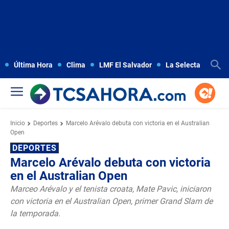
Última Hora
Clima
LMF El Salvador
La Selecta
Copa
Inicio
Deportes
Marcelo Arévalo debuta con victoria en el Australian
Open
DEPORTES
Marcelo Arévalo debuta con victoria
en el Australian Open
Marceo Arévalo y el tenista croata, Mate Pavic, iniciaron
con victoria en el Australian Open, primer Grand Slam de
la temporada.