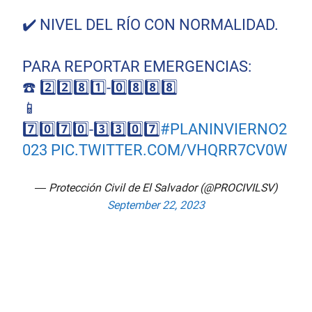
✔️ NIVEL DEL RÍO CON NORMALIDAD.
PARA REPORTAR EMERGENCIAS:
☎️ 2️⃣2️⃣8️⃣1️⃣-0️⃣8️⃣8️⃣8️⃣
📱
7️⃣0️⃣7️⃣0️⃣-3️⃣3️⃣0️⃣7️⃣
#PLANINVIERNO2
023
PIC.TWITTER.COM/VHQRR7CV0W
— Protección Civil de El Salvador (@PROCIVILSV)
September 22, 2023