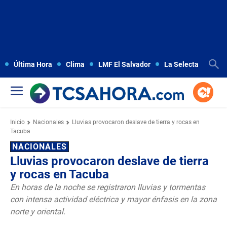
Última Hora
Clima
LMF El Salvador
La Selecta
Copa
Inicio
Nacionales
Lluvias provocaron deslave de tierra y rocas en
Tacuba
NACIONALES
Lluvias provocaron deslave de tierra
y rocas en Tacuba
En horas de la noche se registraron lluvias y tormentas
con intensa actividad eléctrica y mayor énfasis en la zona
norte y oriental.