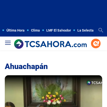
Última Hora
Clima
LMF El Salvador
La Selecta
Copa
Ahuachapán