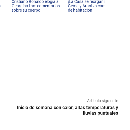
e
Cristiano Ronaldo elogia a
¡La Casa se reorganiza!
en
Georgina tras comentarios
Gema y Arantza cambian
sobre su cuerpo
de habitación
Artículo siguiente
Inicio de semana con calor, altas temperaturas y
lluvias puntuales