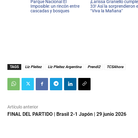
Parque Nacional El
¡Larissa Graniello cumpl
Imposible: un rincón entre
33! Así la sorprendieron 
cascadas y bosques
“Viva la Mañana”
TAGS
Liz Pleitez
Liz Pleitez Argentina
Prendi2
TCSAhora
Artículo anterior
FINAL DEL PARTIDO | Brasil 2-1 Japón | 29 junio 2026