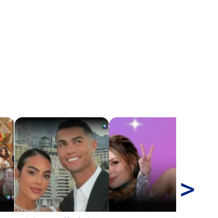
>
Leo
im
in