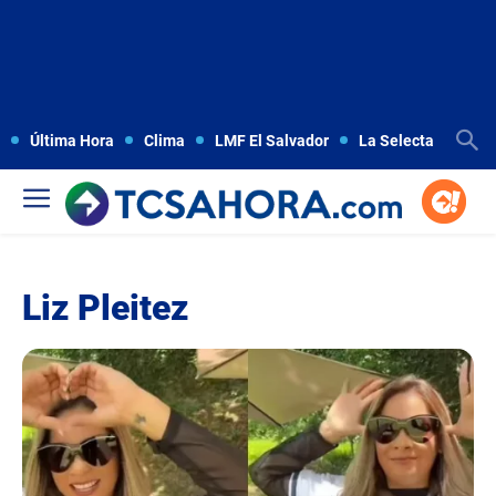
Última Hora
Clima
LMF El Salvador
La Selecta
Copa
Liz Pleitez