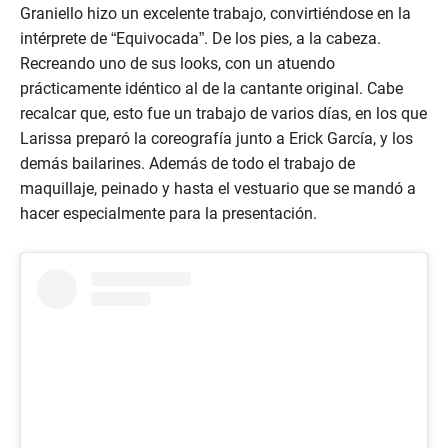
c
Graniello hizo un excelente trabajo, convirtiéndose en la
o
n
intérprete de “Equivocada”. De los pies, a la cabeza.
d
Recreando uno de sus looks, con un atuendo
s
o
prácticamente idéntico al de la cantante original. Cabe
f
recalcar que, esto fue un trabajo de varios días, en los que
6
m
Larissa preparó la coreografía junto a Erick García, y los
i
demás bailarines. Además de todo el trabajo de
n
u
maquillaje, peinado y hasta el vestuario que se mandó a
t
e
hacer especialmente para la presentación.
s
,
3
9
s
e
c
o
n
d
s