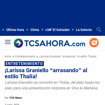
Última Hora
Clima
LMF El Salvador
La Selecta
Copa
Inicio
Entretenimiento
¡Larissa Graniello “arrasando” al estilo Thalía!
ENTRETENIMIENTO
¡Larissa Graniello “arrasando” al
estilo Thalía!
Larissa Graniello se convirtió en Thalía, del pelo hasta los
pies, para una presentación sorpresa en Viva la Mañana.
Por
TCS Ahora
7 junio, 2024