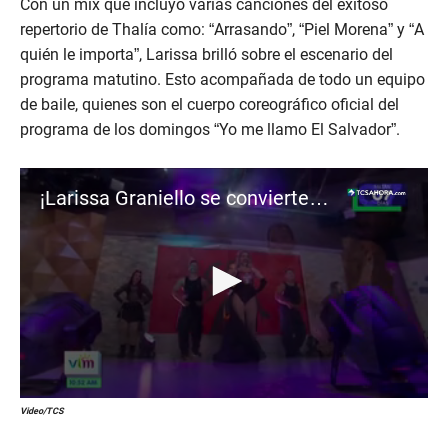
Con un mix que incluyó varias canciones del exitoso
repertorio de Thalía como: “Arrasando”, “Piel Morena” y “A
quién le importa”, Larissa brilló sobre el escenario del
programa matutino. Esto acompañada de todo un equipo
de baile, quienes son el cuerpo coreográfico oficial del
programa de los domingos “Yo me llamo El Salvador”.
¡Larissa Graniello se convierte en Thalía!
0
Video/TCS
s
e