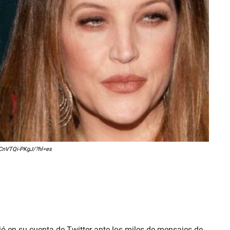
p/CnVTQi-PKgJ/?hl=es
ció en su cuenta de Twitter ante los miles de mensajes de