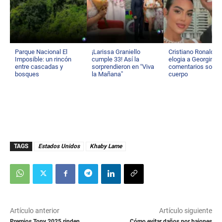
Parque Nacional El
¡Larissa Graniello
Cristiano Ronaldo
Imposible: un rincón
cumple 33! Así la
elogia a Georgina t
entre cascadas y
sorprendieron en “Viva
comentarios sobre
bosques
la Mañana”
cuerpo
TAGS
Estados Unidos
Khaby Lame
Artículo anterior
Artículo siguiente
Premios Tony 2025 rinden
Cómo evitar daños por bajones