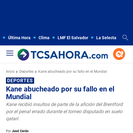
Última Hora
Clima
LMF El Salvador
La Selecta
Copa
Inicio
Deportes
Kane abucheado por su fallo en el Mundial
DEPORTES
Kane abucheado por su fallo en el
Mundial
Kane recibió insultos de parte de la afición del Brentford
por el penal errado durante el torneo disputado en suelo
qatarí.
Por
José Cerón