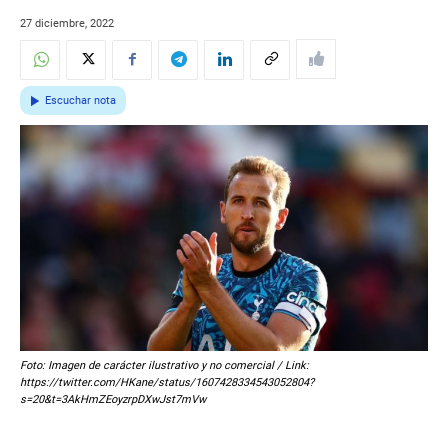
27 diciembre, 2022
Escuchar nota
Foto: Imagen de carácter ilustrativo y no comercial / Link:
https://twitter.com/HKane/status/1607428334543052804?
s=20&t=3AkHmZEoyzrpDXwJst7mVw