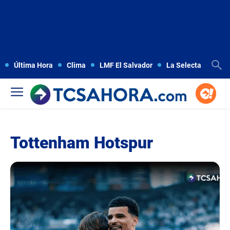
Última Hora
Clima
LMF El Salvador
La Selecta
Copa
Tottenham Hotspur