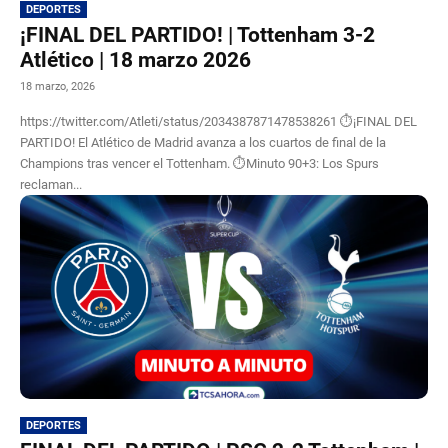
DEPORTES
¡FINAL DEL PARTIDO! | Tottenham 3-2
Atlético | 18 marzo 2026
18 marzo, 2026
https://twitter.com/Atleti/status/2034387871478538261 ⏱️¡FINAL DEL
PARTIDO! El Atlético de Madrid avanza a los cuartos de final de la
Champions tras vencer el Tottenham. ⏱️Minuto 90+3: Los Spurs
reclaman...
DEPORTES