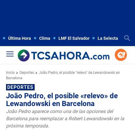
Última Hora
Clima
LMF El Salvador
La Selecta
Copa
Inicio
Deportes
João Pedro, el posible "relevo" de Lewandowski en
Barcelona
DEPORTES
João Pedro, el posible «relevo» de
Lewandowski en Barcelona
João Pedro aparece como una de las opciones del
Barcelona para reemplazar a Robert Lewandowski en la
próxima temporada.