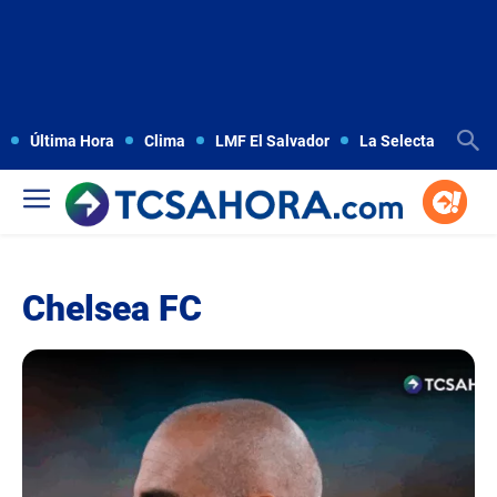
Última Hora
Clima
LMF El Salvador
La Selecta
Copa
Chelsea FC