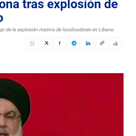
ona tras explosión de
o
ego de la explosión masiva de localizadores en Líbano.