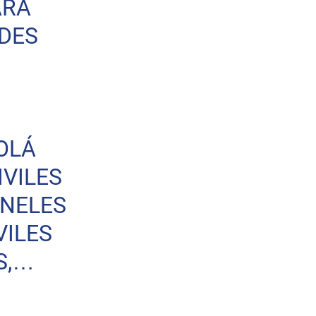
ARA
DES
OLÁ
IVILES
NELES
VILES
S,…