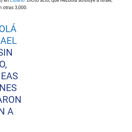
s) en
Líbano.
Dicho acto, que Hezbolá atribuye a Israel,
n otras 3,000.
OLÁ
RAEL
SIN
O,
NEAS
ONES
ARON
N A