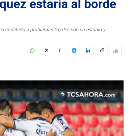
quez estaría al borde
recer debido a problemas legales con su estadio y