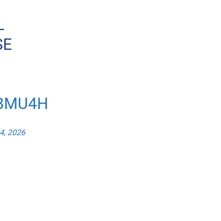
L
SE
OBMU4H
24, 2026