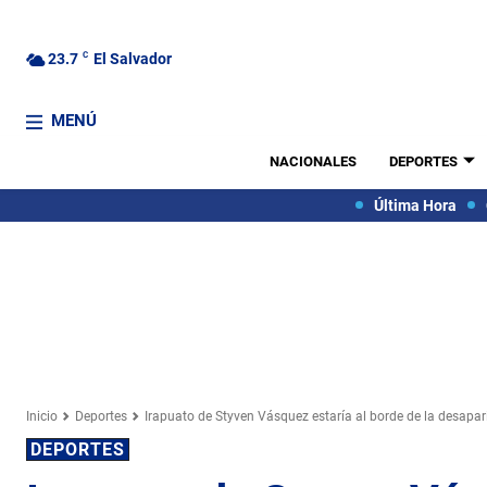
23.7
C
El Salvador
MENÚ
NACIONALES
DEPORTES
Última Hora
Inicio
Deportes
Irapuato de Styven Vásquez estaría al borde de la desapar
DEPORTES