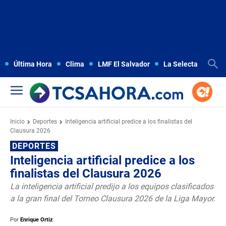
Última Hora
Clima
LMF El Salvador
La Selecta
Copa
Inicio
Deportes
Inteligencia artificial predice a los finalistas del
Clausura 2026
DEPORTES
Inteligencia artificial predice a los
finalistas del Clausura 2026
La inteligencia artificial predijo a los equipos clasificados
a la gran final del Torneo Clausura 2026 de la Liga Mayor.
Por
Enrique Ortiz