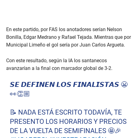
En este partido, por FAS los anotadores serían Nelson
Bonilla, Edgar Medrano y Rafael Tejada. Mientras que por
Municipal Limeño el gol sería por Juan Carlos Argueta.
Con este resultado, según la IA los santanecos
avanzarían a la final con marcador global de 3-2.
𝙎𝙀 𝘿𝙀𝙁𝙄𝙉𝙀𝙉 𝙇𝙊𝙎 𝙁𝙄𝙉𝘼𝙇𝙄𝙎𝙏𝘼𝙎 😬
👀👏🏼
📝 NADA ESTÁ ESCRITO TODAVÍA, TE
PRESENTO LOS HORARIOS Y PRECIOS
DE LA VUELTA DE SEMIFINALES 🤩🎉