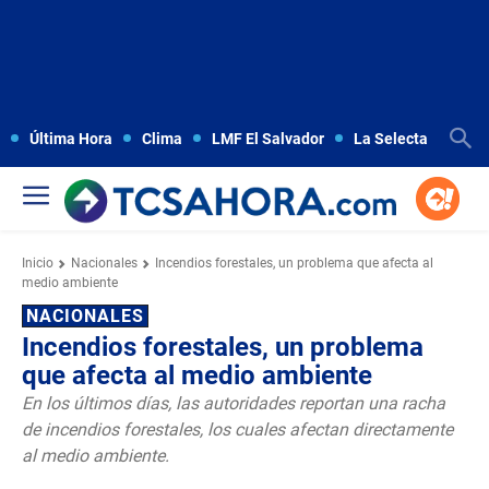
Última Hora
Clima
LMF El Salvador
La Selecta
Copa
Inicio
Nacionales
Incendios forestales, un problema que afecta al
medio ambiente
NACIONALES
Incendios forestales, un problema
que afecta al medio ambiente
En los últimos días, las autoridades reportan una racha
de incendios forestales, los cuales afectan directamente
al medio ambiente.